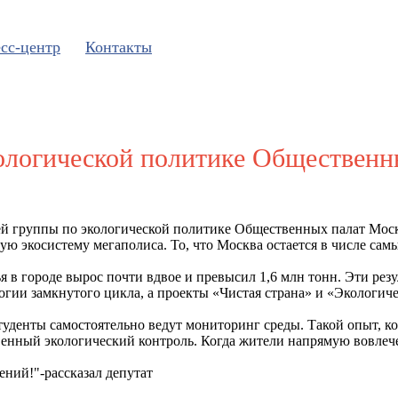
сс-центр
Контакты
кологической политике Обществен
ей группы по экологической политике Общественных палат Мо
ую экосистему мегаполиса. То, что Москва остается в числе сам
ья в городе вырос почти вдвое и превысил 1,6 млн тонн. Эти р
огии замкнутого цикла, а проекты «Чистая страна» и «Экологич
уденты самостоятельно ведут мониторинг среды. Такой опыт, к
нный экологический контроль. Когда жители напрямую вовлечены
ний!"-рассказал депутат