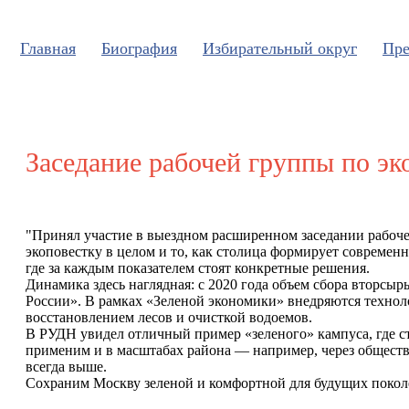
Главная
Биография
Избирательный округ
Пре
Заседание рабочей группы по э
"Принял участие в выездном расширенном заседании рабоч
экоповестку в целом и то, как столица формирует современн
где за каждым показателем стоят конкретные решения.
Динамика здесь наглядная: с 2020 года объем сбора вторсыр
России». В рамках «Зеленой экономики» внедряются технол
восстановлением лесов и очисткой водоемов.
В РУДН увидел отличный пример «зеленого» кампуса, где ст
применим и в масштабах района — например, через обществе
всегда выше.
Сохраним Москву зеленой и комфортной для будущих поколе