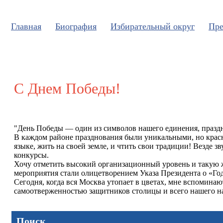
Главная
Биография
Избирательный округ
Пре
С Днем Победы!
"День Победы — один из символов нашего единения, праздни
В каждом районе празднования были уникальными, но красно
языке, жить на своей земле, и чтить свои традиции! Везде 
конкурсы.
Хочу отметить высокий организационный уровень и такую ж
мероприятия стали олицетворением Указа Президента о «Год
Сегодня, когда вся Москва утопает в цветах, мне вспоминаю
самоотверженностью защитников столицы и всего нашего на
Поиск