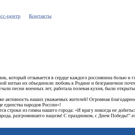
сс-центр
Контакты
к, который отзывается в сердце каждого россиянина болью и г
й нитью их объединили любовь к Родине и безграничное почтен
звучали песни военных лет, работала полевая кухня, были открыт
е активность наших уважаемых жителей! Огромная благодарност
е единства народов России»!
тся строки из гимна нашего города: «И врагу никогда не добитьс
рода, разгромившего нацизм! С праздником, с Днем Победы!"-п