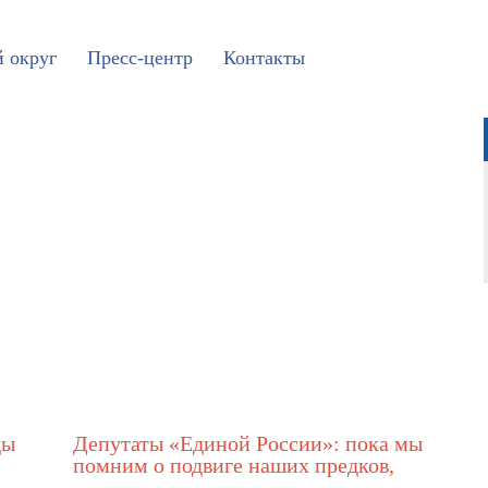
 округ
Пресс-центр
Контакты
Все записи >>
ды
Депутаты «Единой России»: пока мы
помним о подвиге наших предков,
Россия будет непобедима