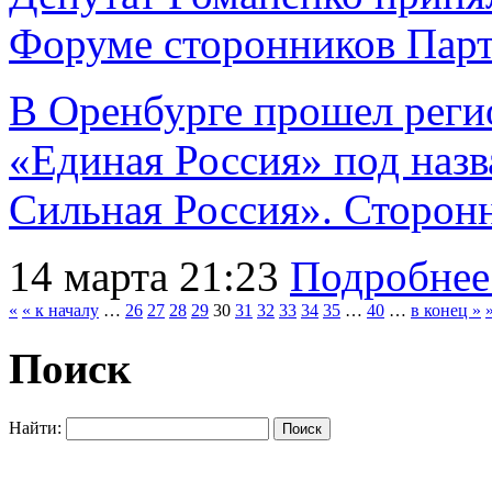
Форуме сторонников Пар
В Оренбурге прошел рег
«Единая Россия» под наз
Сильная Россия». Сторонни
14 марта 21:23
Подробнее
«
« к началу
…
26
27
28
29
30
31
32
33
34
35
…
40
…
в конец »
Поиск
Найти: