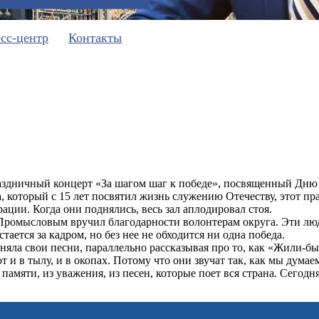
сс-центр
Контакты
аздничный концерт «За шагом шаг к победе», посвященный Дню
, который с 15 лет посвятил жизнь служению Отечеству, этот пр
ции. Когда они поднялись, весь зал аплодировал стоя.
ромысловым вручил благодарности волонтерам округа. Эти лю
ается за кадром, но без нее не обходится ни одна победа.
няла свои песни, параллельно рассказывая про то, как «Жили-бы
т и в тылу, и в окопах. Потому что они звучат так, как мы думае
памяти, из уважения, из песен, которые поет вся страна. Сегодн